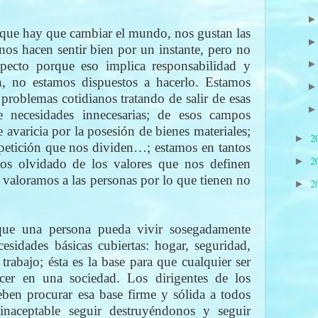
 que hay que cambiar el mundo, nos gustan las
nos hacen sentir bien por un instante, pero no
pecto porque eso implica responsabilidad y
n, no estamos dispuestos a hacerlo. Estamos
problemas cotidianos tratando de salir de esas
 necesidades innecesarias; de esos campos
e avaricia por la posesión de bienes materiales;
2
►
etición que nos dividen…; estamos en tantos
2
►
os olvidado de los valores que nos definen
valoramos a las personas por lo que tienen no
2
►
ue una persona pueda vivir sosegadamente
cesidades básicas cubiertas: hogar, seguridad,
trabajo; ésta es la base para que cualquier ser
er en una sociedad. Los dirigentes de los
eben procurar esa base firme y sólida a todos
inaceptable seguir destruyéndonos y seguir