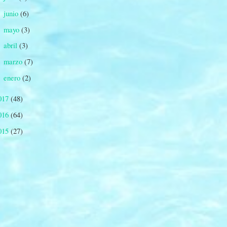
junio
(6)
►
mayo
(3)
►
abril
(3)
►
marzo
(7)
►
enero
(2)
►
017
(48)
016
(64)
015
(27)