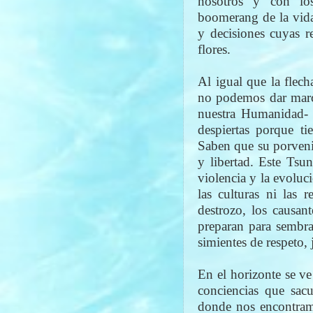
nosotros y con lo
boomerang de la vida
y decisiones cuyas r
flores.
Al igual que la flech
no podemos dar march
nuestra Humanidad- 
despiertas porque ti
Saben que su porvenir
y libertad. Este Tsu
violencia y la evoluc
las culturas ni las 
destrozo, los causan
preparan para sembra
simientes de respeto, 
En el horizonte se v
conciencias que sacu
donde nos encontra