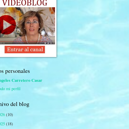
os personales
geles Carretero Casar
odo mi perfil
ivo del blog
026
(10)
025
(18)