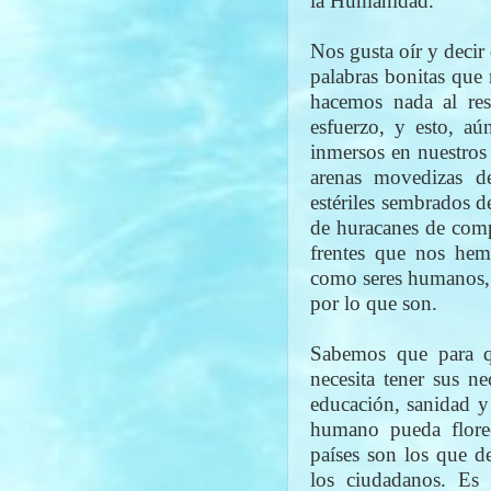
la Humanidad.
Nos gusta oír y decir
palabras bonitas que 
hacemos nada al res
esfuerzo, y esto, aú
inmersos en nuestros 
arenas movedizas de
estériles sembrados d
de huracanes de comp
frentes que nos hem
como seres humanos, 
por lo que son.
Sabemos que para q
necesita tener sus ne
educación, sanidad y 
humano pueda florec
países son los que d
los ciudadanos. Es 