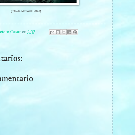
ell Gifted)
etero Casar
en
2:52
arios:
omentario