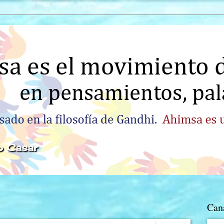
o Casar
Can