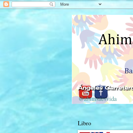
Ángeles Carreter
@ahimsaesvida
Libro