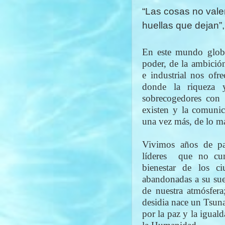
“Las cosas no valen
huellas que dejan”,
En este mundo globa
poder, de la ambición
e industrial nos ofr
donde la riqueza 
sobrecogedores con g
existen y la comuni
una vez más, de lo má
Vivimos años de pa
líderes
que no cum
bienestar de los c
abandonadas a su suer
de nuestra atmósfera
desidia nace un Tsuna
por la paz y la igual