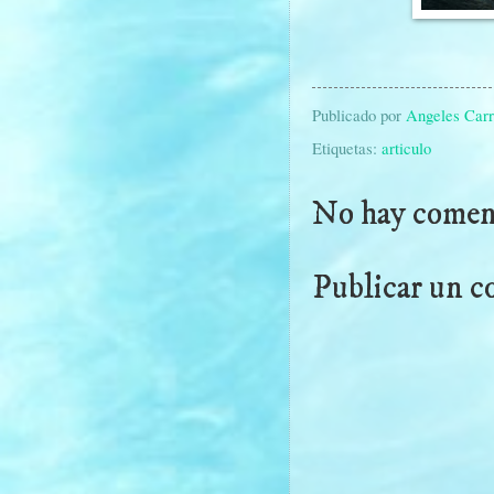
(foto de Maxw
Publicado por
Angeles Carr
Etiquetas:
articulo
No hay coment
Publicar un c