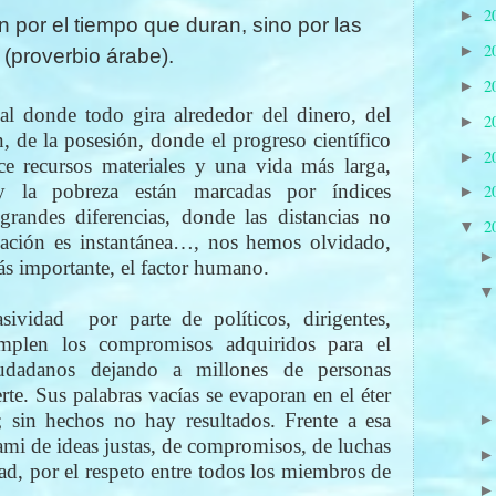
2
►
 por el tiempo que duran, sino por las
2
►
 (proverbio árabe).
2
►
l donde todo gira alrededor del dinero, del
2
►
, de la posesión, donde el progreso científico
2
►
ece recursos materiales y una vida más larga,
y la pobreza están marcadas por índices
2
►
randes diferencias, donde las distancias no
2
▼
cación es instantánea…, nos hemos olvidado,
s importante, el factor humano.
sividad
por parte de políticos, dirigentes,
plen los compromisos adquiridos para el
iudadanos dejando a millones de personas
te. Sus palabras vacías se evaporan en el éter
; sin hechos no hay resultados. Frente a esa
mi de ideas justas, de compromisos, de luchas
dad, por el respeto entre todos los miembros de