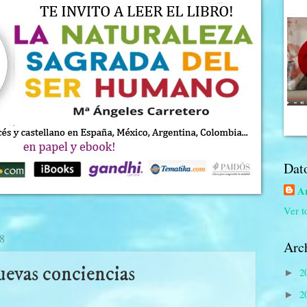
Dat
An
Ver t
18
Arch
evas conciencias
2
►
2
►