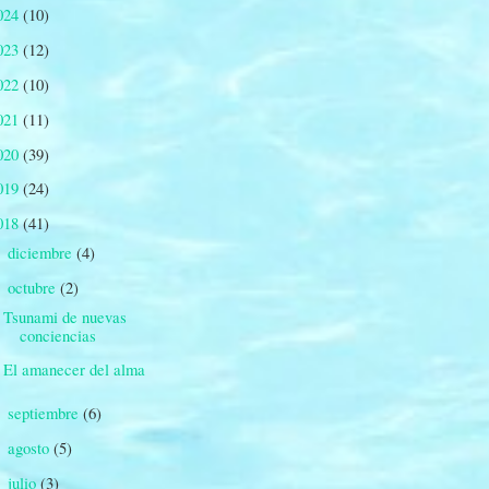
024
(10)
023
(12)
022
(10)
021
(11)
020
(39)
019
(24)
018
(41)
diciembre
(4)
►
octubre
(2)
▼
Tsunami de nuevas
conciencias
El amanecer del alma
septiembre
(6)
►
agosto
(5)
►
julio
(3)
►