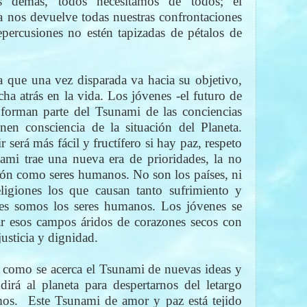
s demás, todos necesitamos de todos; el
 nos devuelve todas nuestras confrontaciones
epercusiones no estén tapizadas de pétalos de
a que una vez disparada va hacia su objetivo,
a atrás en la vida. Los jóvenes -el futuro de
forman parte del Tsunami de las conciencias
enen consciencia de la situación del Planeta.
 será más fácil y fructífero si hay paz, respeto
nami trae una nueva era de prioridades, la no
ión como seres humanos. No son los países, ni
religiones los que causan tanto sufrimiento y
tes somos los seres humanos. Los jóvenes se
r esos campos áridos de corazones secos con
justicia y dignidad.
e como se acerca el Tsunami de nuevas ideas y
dirá al planeta para despertarnos del letargo
mos.
Este Tsunami de amor y paz está tejido